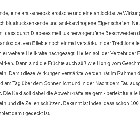
nde, eine anti-atherosklerotische und eine antioxidative Wirku
ch blutdrucksenkende und anti-karzinogene Eigenschaften. N
ken, dass durch Diabetes mellitus hervorgerufene Beschwerden 
 antioxidativen Effekte noch einmal verstärkt. In der Traditione
er weitere Heilkräfte nachgesagt. Helfen soll der Verzehr der 
d wirken. Dann sind die Früchte auch süß wie Honig vom Gesch
sein. Damit diese Wirkungen verstärkte werden, rät im Rahmen 
nd am Tag über dem Sonnenlicht und in der Nacht dem Tau ausges
 Die Kaki soll dabei die Abwehrkräfte steigern - perfekt für al
ein und die Zellen schützen. Bekannt ist indes, dass schon 100 
lett damit gedeckt ist.