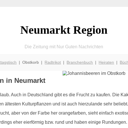
Neumarkt Region
Die Zeitung mit Nur Guten Nachrichten
ttagstisch
| Obstkorb |
Radtrikot
|
Branchenbuch
|
Heiraten
|
Büc
n in Neumarkt
ub. Auch in Deutschland gibt es die Frucht zu kaufen. Die Kak
en ältesten Kulturpflanzen und ist auch hierzulande sehr beli
cht, aber von der Farbe her orangefarben, sieht einfach exoti
erdings eher eierförmig bzw. rund und haben einige Rundungen.