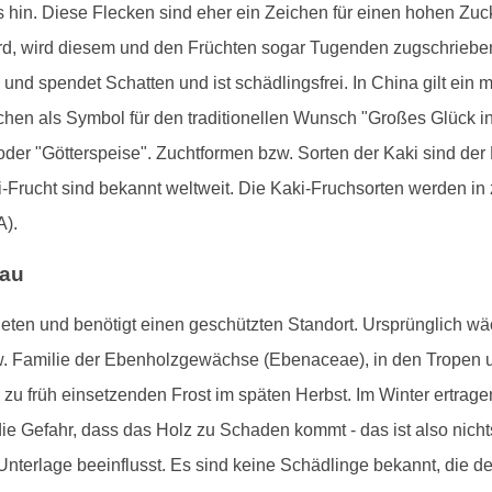
is hin. Diese Flecken sind eher ein Zeichen für einen hohen Zuc
rd, wird diesem und den Früchten sogar Tugenden zugschrieben:
und spendet Schatten und ist schädlingsfrei. In China gilt ein 
en als Symbol für den traditionellen Wunsch "Großes Glück i
 oder "Götterspeise". Zuchtformen bzw. Sorten der Kaki sind der
Frucht sind bekannt weltweit. Die Kaki-Fruchsorten werden in z
A).
bau
ten und benötigt einen geschützten Standort. Ursprünglich wäc
. Familie der Ebenholzgewächse (Ebenaceae), in den Tropen u
u früh einsetzenden Frost im späten Herbst. Im Winter ertrag
ie Gefahr, dass das Holz zu Schaden kommt - das ist also nicht
nterlage beeinflusst. Es sind keine Schädlinge bekannt, die 