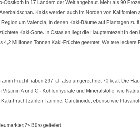
Obstkorb in 17 Ländern der Welt angebaut. Mehr als 90 Prozent
 Aserbaidschan. Kakis werden auch im Norden von Kalifornien
 Region um Valencia, in denen Kaki-Bäume auf Plantagen zu finde
chtete Kaki-Sorte. In Ostasien liegt die Haupterntezeit in d
s 4,2 Millionen Tonnen Kaki-Früchte geerntet. Weitere leckere F
 Gramm Frucht haben 297 kJ, also umgerechnet 70 kcal. Die Hau
m Vitamin A und C - Kohlenhydrate und Mineralstoffe, wie Natri
er Kaki-Frucht zählen Tannine, Carotinoide, ebenso wie Flavan